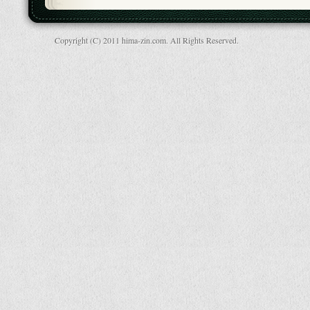
Copyright (C) 2011 hima-zin.com. All Rights Reserved.