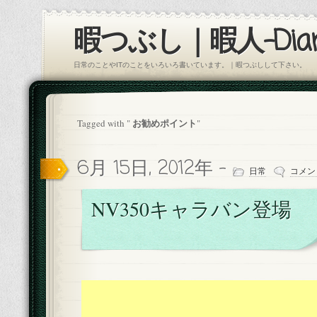
暇つぶし｜暇人-Diar
日常のことやITのことをいろいろ書いています。｜暇つぶしして下さい。
お勧めポイント
Tagged with "
"
6月 15日, 2012年 -
日常
コメン
NV350キャラバン登場