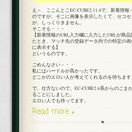
え～、ここんとこEC-CUBE2.11.4で、新着
のですが、そこに画像を表示したくて、セコセ
が、しっくりきません。
そこそも・・・
【新着情報のURL入力欄に入力したURLが商品
たとき、マッチ先の登録データ内での特定の画
に表示する】
というものです。
ごめんなさい・・・
私にはハードルが高かったです。
どこかのエロい人が考えてくれるのを待ちます
で、仕方ないので、EC-CUBE2.4系からのご
ることにしました。
エロい人でも待ってます。
Read more »