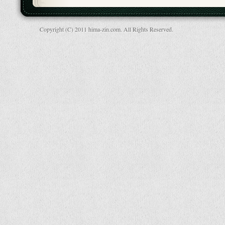
Copyright (C) 2011 hima-zin.com. All Rights Reserved.