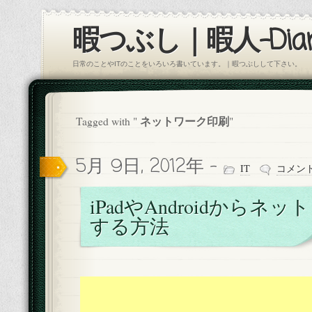
暇つぶし｜暇人-Diar
日常のことやITのことをいろいろ書いています。｜暇つぶしして下さい。
ネットワーク印刷
Tagged with "
"
5月 9日, 2012年 -
IT
コメン
iPadやAndroidからネ
する方法