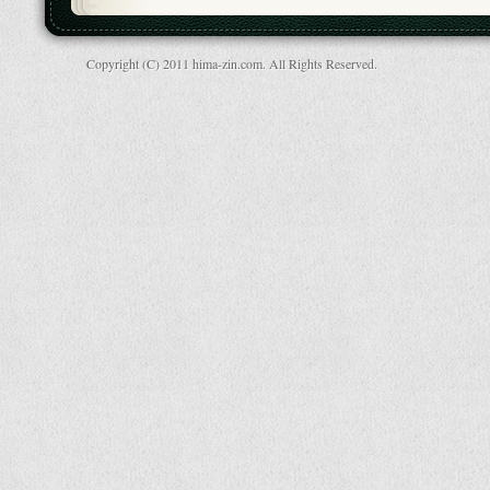
Copyright (C) 2011 hima-zin.com. All Rights Reserved.