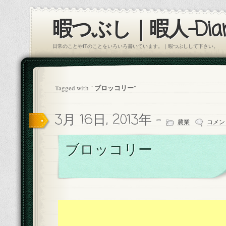
暇つぶし｜暇人-Diar
日常のことやITのことをいろいろ書いています。｜暇つぶしして下さい。
ブロッコリー
Tagged with "
"
3月 16日, 2013年 -
農業
コメン
ブロッコリー