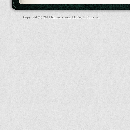
Copyright (C) 2011 hima-zin.com. All Rights Reserved.