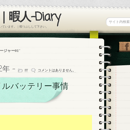
暇人-Diary
書いています。｜暇つぶしして下さい。
ージャー01
"
12年 -
IT
コメントはありません。
イルバッテリー事情