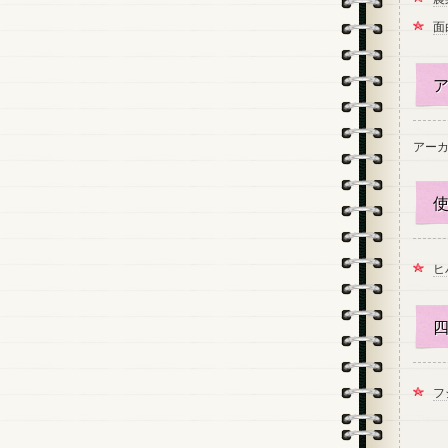
面
ア
アー
使
ヒ
四
フ