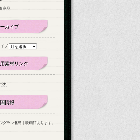
白商品
ーカイブ
カイブ
用素材リンク
バナ
国情報
ジグラン北島｜映画館あります。