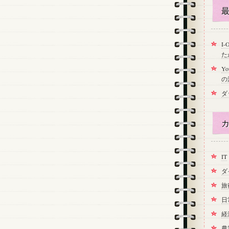
最
I
た
Y
の
ダ
カ
IT
ダ
旅
日
経
農