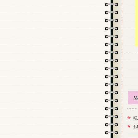
M
暇
お