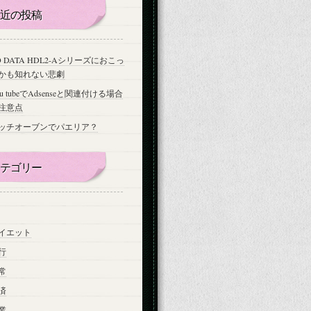
近の投稿
-O DATA HDL2-Aシリーズにおこっ
かも知れない悲劇
ou tubeでAdsenseと関連付ける場合
注意点
ッチオーブンでパエリア？
テゴリー
イエット
行
常
済
業