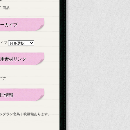
白商品
ーカイブ
カイブ
用素材リンク
バナ
国情報
ジグラン北島｜映画館あります。