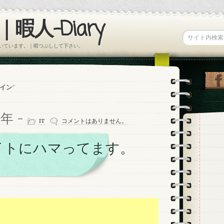
暇人-Diary
書いています。｜暇つぶしして下さい。
イン
"
2年 -
IT
コメントはありません。
イトにハマってます。