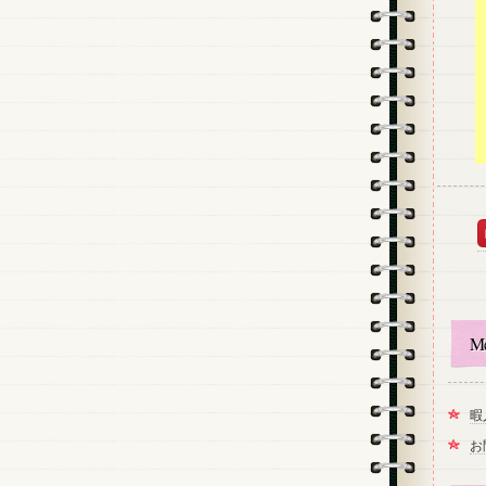
M
暇
お