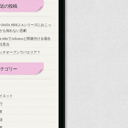
近の投稿
-O DATA HDL2-Aシリーズにおこっ
かも知れない悲劇
ou tubeでAdsenseと関連付ける場合
注意点
ッチオーブンでパエリア？
テゴリー
イエット
行
常
済
業