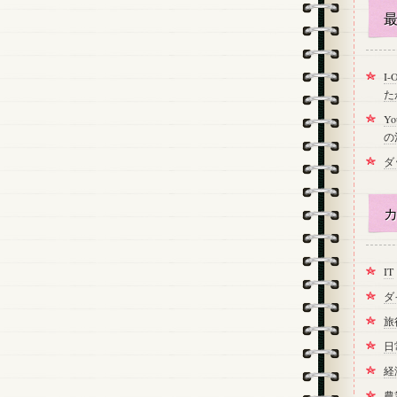
最
I
た
Y
の
ダ
カ
IT
ダ
旅
日
経
農