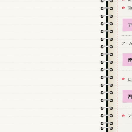
面
ア
アー
使
ヒ
四
フ