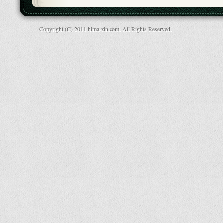
Copyright (C) 2011 hima-zin.com. All Rights Reserved.