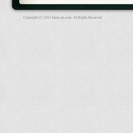
Copyright (C) 2011 hima-zin.com. All Rights Reserved.