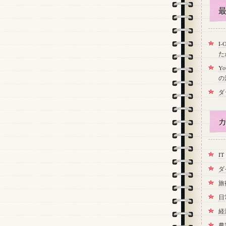
最
I
た
Y
の
ダ
カ
IT
ダ
旅
日
経
農