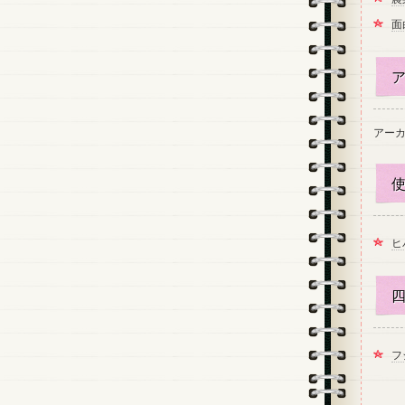
面
ア
アー
使
ヒ
四
フ