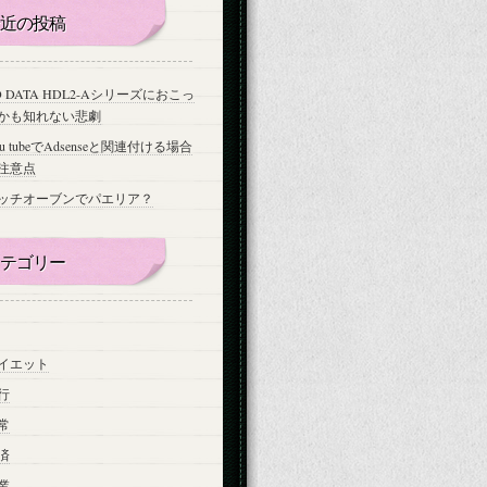
近の投稿
-O DATA HDL2-Aシリーズにおこっ
かも知れない悲劇
ou tubeでAdsenseと関連付ける場合
注意点
ッチオーブンでパエリア？
テゴリー
イエット
行
常
済
業