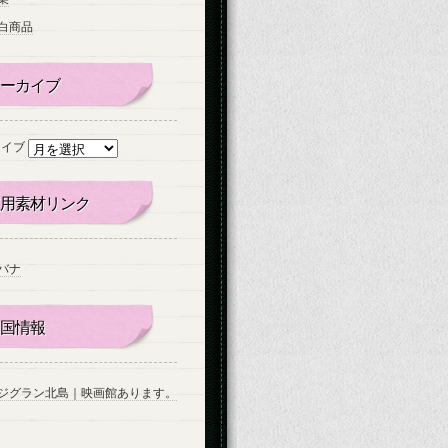
白商品
ーカイブ
カイブ
用素材リンク
バナ
国情報
ジグラン北島｜映画館あります。