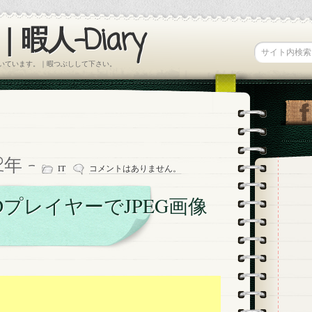
暇人-Diary
書いています。｜暇つぶしして下さい。
12年 -
IT
コメントはありません。
DプレイヤーでJPEG画像