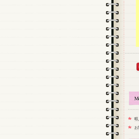
M
暇
お