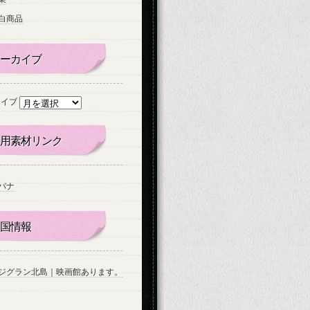
白商品
ーカイブ
カイブ
用素材リンク
バナ
国情報
ジグラン北島｜映画館あります。