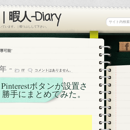
暇人-Diary
書いています。｜暇つぶしして下さい。
導可能
"
2年 -
IT
コメントはありません。
interestボタンが設置さ
、勝手にまとめてみた。