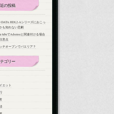
近の投稿
-O DATA HDL2-Aシリーズにおこっ
かも知れない悲劇
ou tubeでAdsenseと関連付ける場合
注意点
ッチオーブンでパエリア？
テゴリー
イエット
行
常
済
業