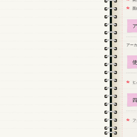
面
ア
アー
使
ヒ
四
フ