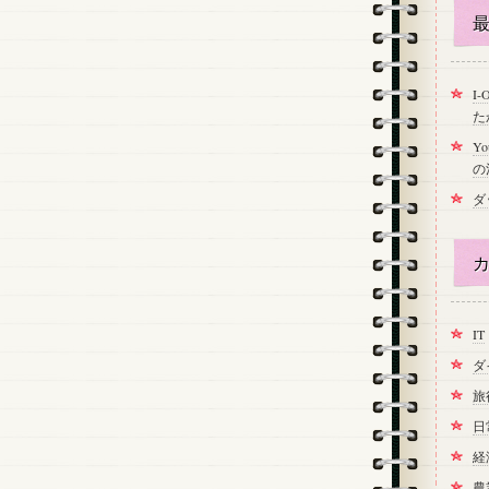
最
I
た
Y
の
ダ
カ
IT
ダ
旅
日
経
農