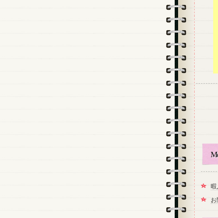
M
暇
お