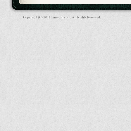
Copyright (C) 2011 hima-zin.com. All Rights Reserved.