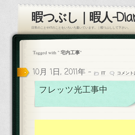
暇つぶし｜暇人-Diar
日常のことやITのことをいろいろ書いています。｜暇つぶしして下さい。
宅内工事
Tagged with "
"
10月 1日, 2011年 -
IT
コメント
フレッツ光工事中