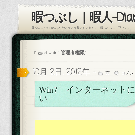
暇つぶし｜暇人-Diar
日常のことやITのことをいろいろ書いています。｜暇つぶしして下さい。
管理者権限
Tagged with "
"
10月 2日, 2012年 -
IT
コメン
Win7 インターネット
い