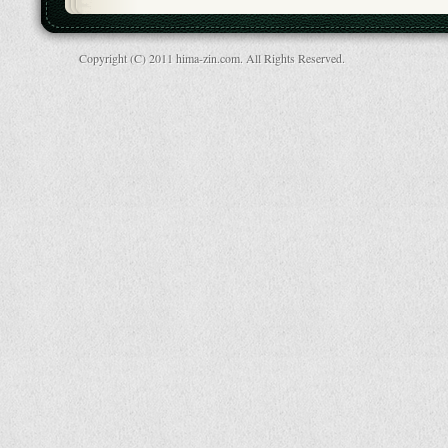
Copyright (C) 2011 hima-zin.com. All Rights Reserved.