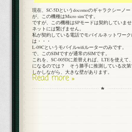
現在、SC-5Dというdocomoのギャラクシー
が、この機種はMicro simです。
ですが、この機種はSPモードは契約していません
ネットには繋げません。
私が契約している電話でモバイルネットワーク
は・・・
L-09Cというモバイルwifiルーターのみです。
で、このSIMですが通常のSIMです。
これを、SC-005Dに差替えれば、LTEを使え
になるのでは？ そう勝手に推測している次第
しかしながら、大きな壁があります。
Read more »