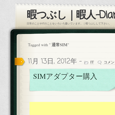
暇つぶし｜暇人-Diar
日常のことやITのことをいろいろ書いています。｜暇つぶしして下さい。
通常SIM
Tagged with "
"
11月 13日, 2012年 -
IT
コメン
SIMアダプター購入