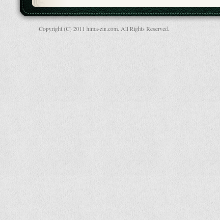
Copyright (C) 2011 hima-zin.com. All Rights Reserved.