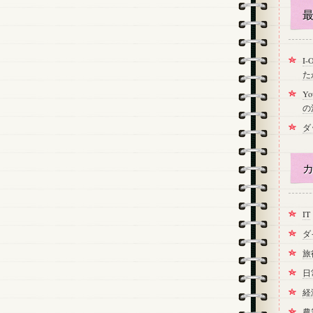
最
I
た
Y
の
ダ
カ
IT
ダ
旅
日
経
農