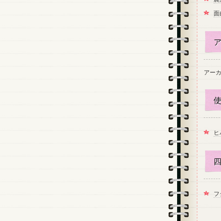
面
ア
アー
使
ヒ
四
フ