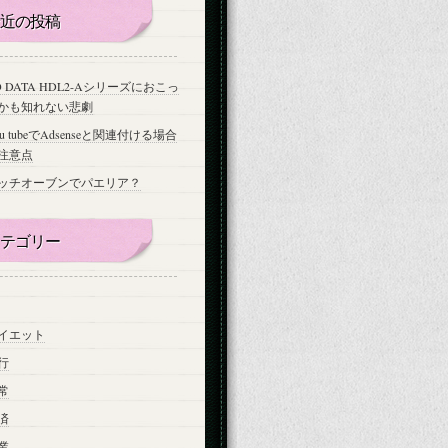
近の投稿
-O DATA HDL2-Aシリーズにおこっ
かも知れない悲劇
ou tubeでAdsenseと関連付ける場合
注意点
ッチオーブンでパエリア？
テゴリー
イエット
行
常
済
業