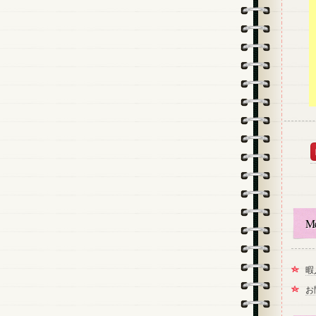
M
暇
お