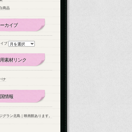
白商品
ーカイブ
カイブ
用素材リンク
バナ
国情報
ジグラン北島｜映画館あります。