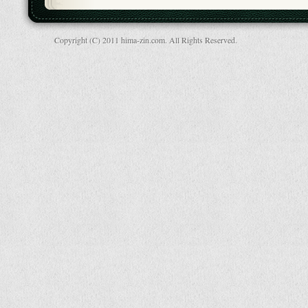
Copyright (C) 2011 hima-zin.com. All Rights Reserved.