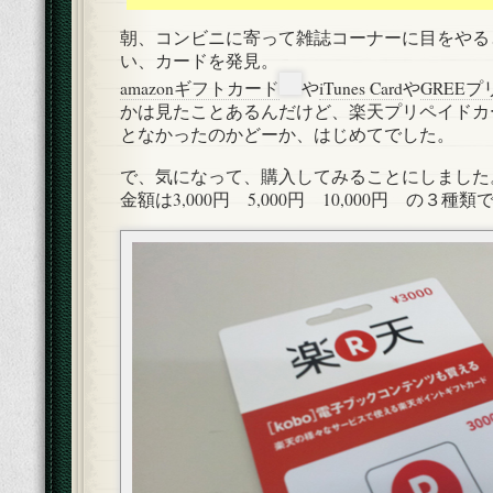
朝、コンビニに寄って雑誌コーナーに目をやる
い、カードを発見。
amazonギフトカード
や
iTunes Card
や
GREE
かは見たことあるんだけど、楽天プリペイドカ
となかったのかどーか、はじめてでした。
で、気になって、購入してみることにしました
金額は3,000円 5,000円 10,000円 の３種