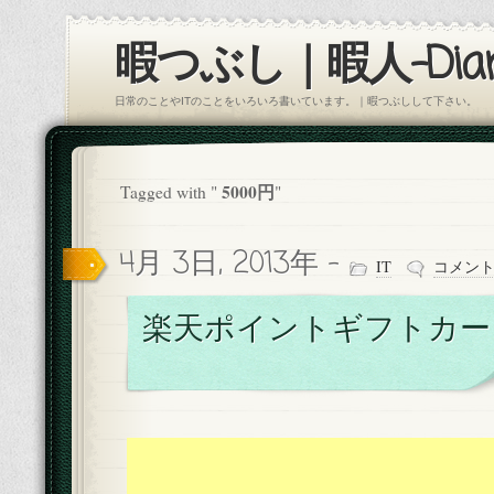
暇つぶし｜暇人-Diar
日常のことやITのことをいろいろ書いています。｜暇つぶしして下さい。
5000円
Tagged with "
"
4月 3日, 2013年 -
IT
コメン
楽天ポイントギフトカー