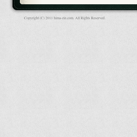
Copyright (C) 2011 hima-zin.com. All Rights Reserved.