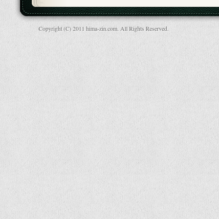
Copyright (C) 2011 hima-zin.com. All Rights Reserved.