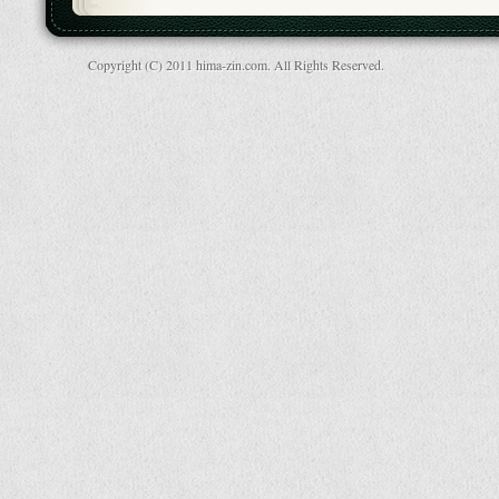
Copyright (C) 2011 hima-zin.com. All Rights Reserved.