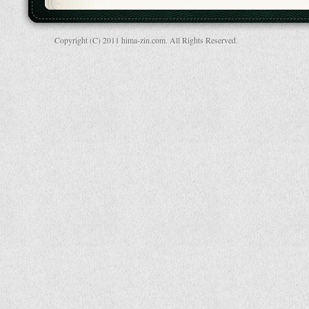
Copyright (C) 2011 hima-zin.com. All Rights Reserved.