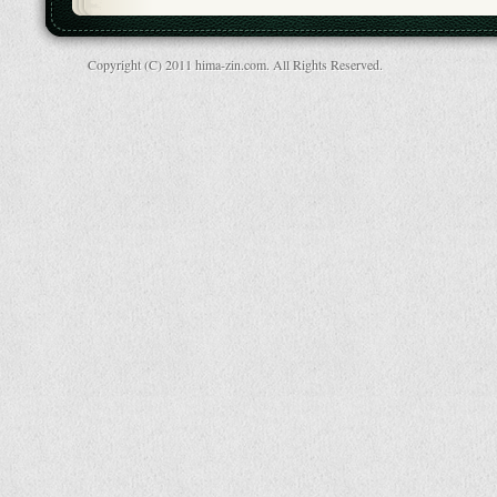
Copyright (C) 2011 hima-zin.com. All Rights Reserved.