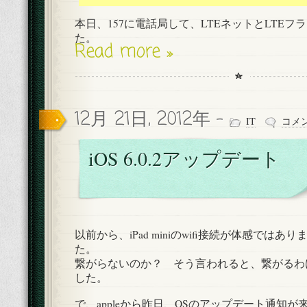
本日、157に電話局して、LTEネットとLTEフ
た。
Read more »
12月 21日, 2012年 -
IT
コメ
iOS 6.0.2アップデート
以前から、iPad miniのwifi接続が体感では
た。
繋がらないのか？ そう言われると、繋がるわ
した。
で、appleから昨日、OSのアップデート通知