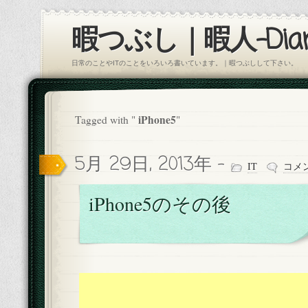
暇つぶし｜暇人-Diar
日常のことやITのことをいろいろ書いています。｜暇つぶしして下さい。
iPhone5
Tagged with "
"
5月 29日, 2013年 -
IT
コメ
iPhone5のその後