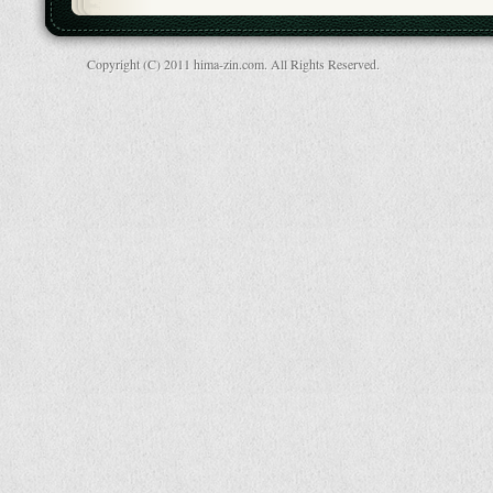
Copyright (C) 2011 hima-zin.com. All Rights Reserved.