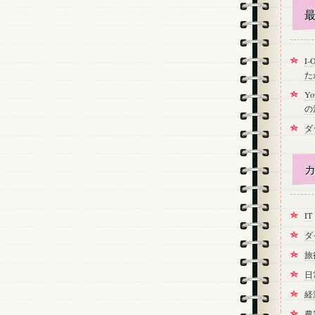
最
I
た
Y
の
ダ
カ
IT
ダ
旅
日
経
農