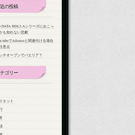
近の投稿
-O DATA HDL2-Aシリーズにおこっ
かも知れない悲劇
ou tubeでAdsenseと関連付ける場合
注意点
ッチオーブンでパエリア？
テゴリー
イエット
行
常
済
業