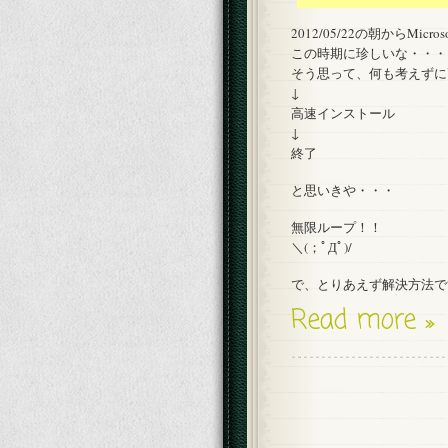
2012/05/22の朝からMi
この時期に珍しいな・・・
そう思って、何も考えずに
↓
高速インストール
↓
終了
と思いきや・・・
無限ループ！！
＼(；ﾟДﾟ)/
で、とりあえず解決方法で
Read more »