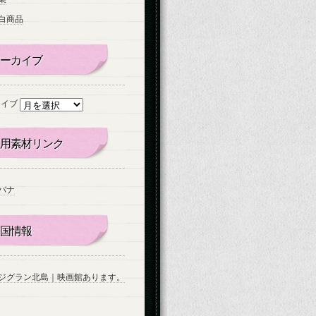
白商品
ーカイブ
カイブ
用素材リンク
バナ
国情報
ジグラン北島｜映画館あります。