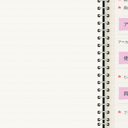
面
ア
アー
使
ヒ
四
フ