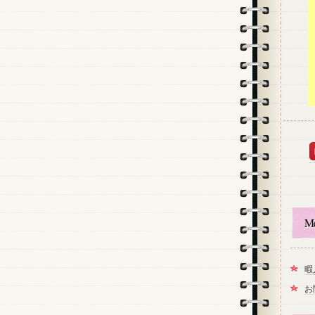
M
暇
お