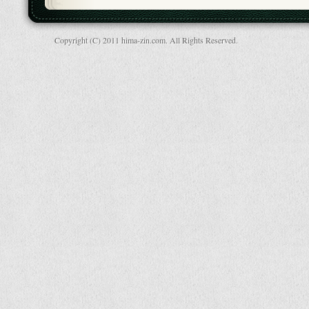
Copyright (C) 2011 hima-zin.com. All Rights Reserved.