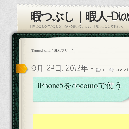
暇つぶし｜暇人-Diar
日常のことやITのことをいろいろ書いています。｜暇つぶしして下さい。
SIMフリー
Tagged with "
"
9月 24日, 2012年 -
IT
コメン
iPhone5をdocomoで使う