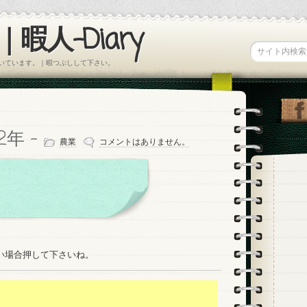
暇人-Diary
書いています。｜暇つぶしして下さい。
12年 -
農業
コメントはありません。
たい場合押して下さいね。