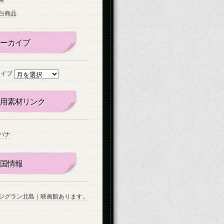
白商品
ーカイブ
カイブ
用素材リンク
バナ
国情報
ジグラン北島｜映画館あります。