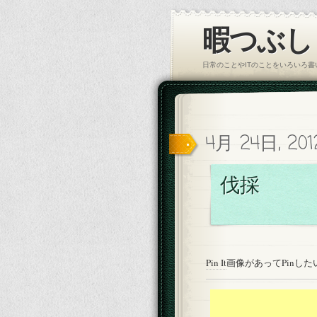
暇つぶし｜
日常のことやITのことをいろいろ
4月 24日, 20
伐採
Pin It
画像があってPinし