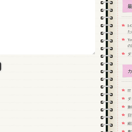
最
I
た
Y
の
ダ
カ
IT
ダ
旅
日
経
農