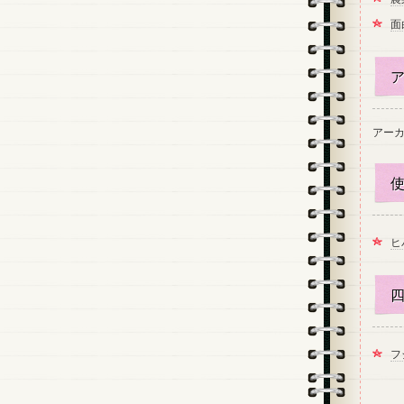
面
ア
アー
使
ヒ
四
フ