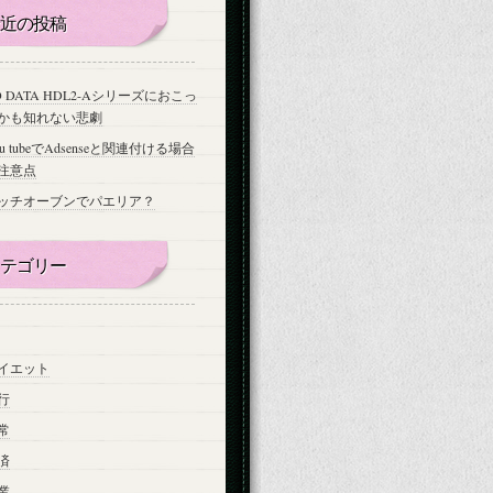
近の投稿
-O DATA HDL2-Aシリーズにおこっ
かも知れない悲劇
ou tubeでAdsenseと関連付ける場合
注意点
ッチオーブンでパエリア？
テゴリー
イエット
行
常
済
業