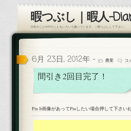
暇つぶし｜暇人-Diar
日常のことやITのことをいろいろ書いています。｜暇つぶしして下さい。
6月 23日, 2012年 -
農業
コ
間引き2回目完了！
Pin It
画像があってPinしたい場合押して下さい