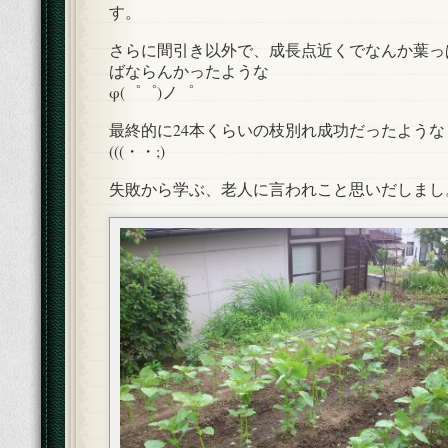
す。
さらに間引き以外で、成長点近くでなんか葉っ
ばならんかったような
φ(゜゜)ノ゜
最終的に24本くらいの枝別れ成功だったような
(((・・;)
失敗から学ぶ、老人に言われこと思いだしまし