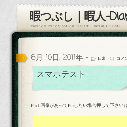
暇つぶし｜暇人-Diar
日常のことやITのことをいろいろ書いています。｜暇つぶしして下さい。
6月 10日, 2011年 -
日常
コメ
スマホテスト
Pin It
画像があってPinしたい場合押して下さい