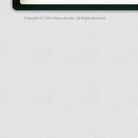
Copyright (C) 2011 hima-zin.com. All Rights Reserved.