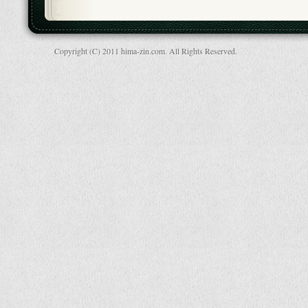
Copyright (C) 2011 hima-zin.com. All Rights Reserved.