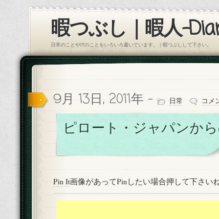
暇つぶし｜暇人-Diar
日常のことやITのことをいろいろ書いています。｜暇つぶしして下さい。
9月 13日, 2011年 -
日常
コメ
ピロート・ジャパンから
Pin It
画像があってPinしたい場合押して下さい