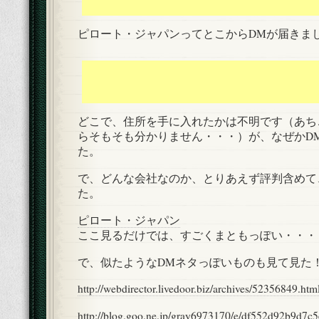
ピロート・ジャパンってとこからDMが届きま
どこで、住所を手に入れたかは不明です（あち
らそもそも分かりません・・・）が、なぜかD
た。
で、どんな会社なのか、とりあえず評判含めて
た。
ピロート・ジャパン
ここ見るだけでは、すごくまともっぽい・・・
で、似たようなDMネタっぽいものも見て見た
http://webdirector.livedoor.biz/archives/52356849.htm
http://blog.goo.ne.jp/gray6973170/e/df552d92b9d7