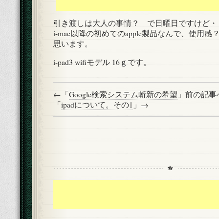
引き渡しは大人の事情？ で日曜日ですけど・
i-mac以降の初めてのapple製品なんで、使用
思います。
i-pad3 wifiモデル 16ｇです。
←「
Google検索システム斬新の希望
」前の記
「
ipadについて。その1
」→