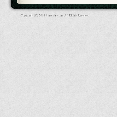
Copyright (C) 2011 hima-zin.com. All Rights Reserved.