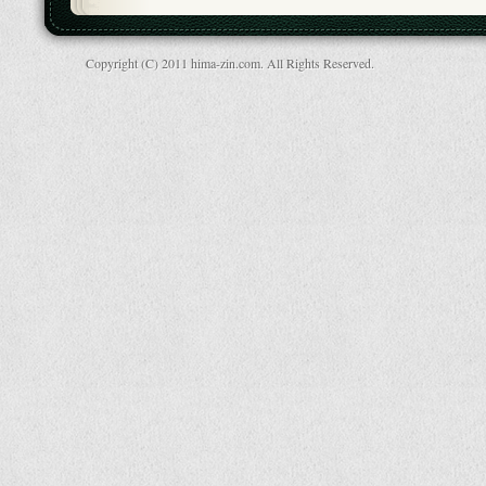
Copyright (C) 2011 hima-zin.com. All Rights Reserved.