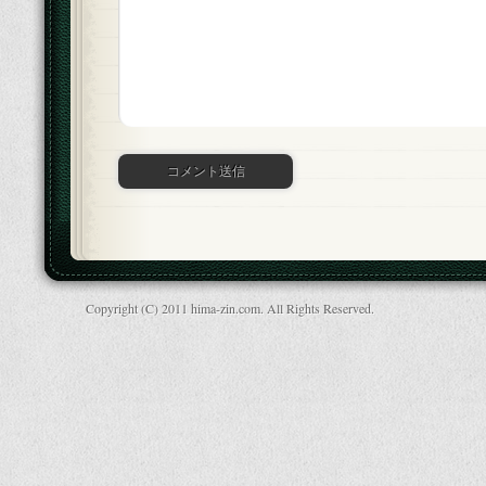
Copyright (C) 2011 hima-zin.com. All Rights Reserved.