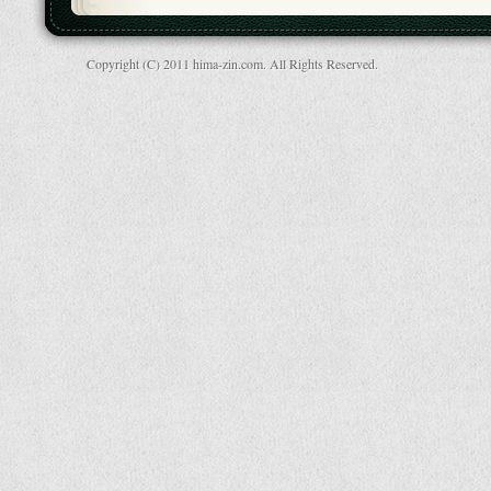
Copyright (C) 2011 hima-zin.com. All Rights Reserved.