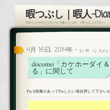
暇つぶし｜暇人-Diar
日常のことやITのことをいろいろ書いています。｜暇つぶしして下さい。
4月 16日, 2014年 -
IT
コメン
docomo「カケホーダイ
る」に関して
Pin It
画像があってPinしたい場合押して下さい