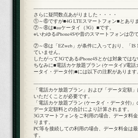
—————————————————————
さらに疑問数点あがりました・・・・
①～⑥ですが■4G LTEスマートフォン■とあり
⑦～⑧は■auケータイ（3G）■です。
※いわゆるiPhone4Sや昔のスマートフォンは⑦
⑦～⑧は「EZweb」が条件に入っており、「IS
ていません。
したがって3GであるiPhone4Sとかは対象で
ちなみに■電話カケ放題プラン (ケータイ)/電話
ータイ・データ付)■には以下の注釈があります
—————————————————————
「電話カケ放題プラン」および「データ定額」
いただくことが必要です。
「電話カケ放題プラン (ケータイ・データ付)
データ定額料との合計により計算されます。
3Gスマートフォンをご利用の場合、データ料金は
ります。
PC等を接続しての利用の場合、データ料金は最大
す。