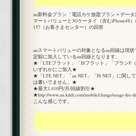
au新料金プラン「電話カケ放題プラン＋データ
マートバリューと3Gケータイ（含むiPhone4
157（お客さまセンター）の回答
auスマートバリューの対象となるau回線は現
定額に加入しているau回線となります。
★「LTEフラット」「ISフラット」「プランF（
いずれかにご加入★
★「LTE NET」「au NET」「IS NET」に
は書いてません。★
★最大1,410円/月/回線割引★
★
http://www.au.kddi.com/mobile/charge/usage-fee-di
こんな感じです。