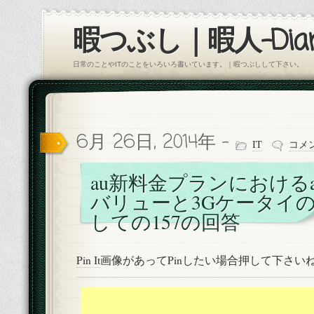
暇つぶし｜暇人-Diar
日常のことやITのことをいろいろ書いています。｜暇つぶしして下さい。
6月 26日, 2014年 -
IT
コメ
au新料金プランにおける
バリューと3Gケータイ
しての157の回答
Pin It
画像があってPinしたい場合押して下さい