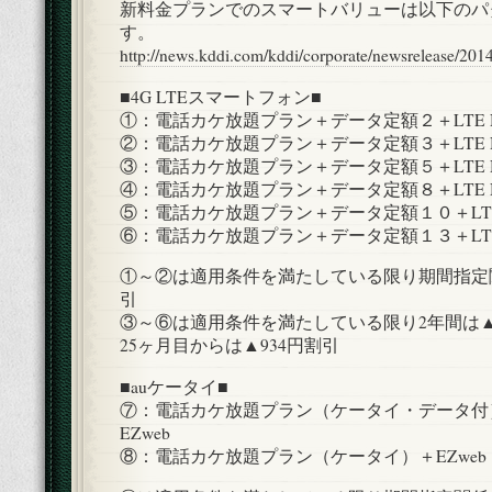
新料金プランでのスマートバリューは以下のパ
す。
http://news.kddi.com/kddi/corporate/newsrelease/201
■4G LTEスマートフォン■
①：電話カケ放題プラン＋データ定額２＋LTE 
②：電話カケ放題プラン＋データ定額３＋LTE 
③：電話カケ放題プラン＋データ定額５＋LTE 
④：電話カケ放題プラン＋データ定額８＋LTE 
⑤：電話カケ放題プラン＋データ定額１０＋LTE
⑥：電話カケ放題プラン＋データ定額１３＋LTE
①～②は適用条件を満たしている限り期間指定関
引
③～⑥は適用条件を満たしている限り2年間は▲1
25ヶ月目からは▲934円割引
■auケータイ■
⑦：電話カケ放題プラン（ケータイ・データ付
EZweb
⑧：電話カケ放題プラン（ケータイ）＋EZweb