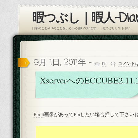
暇つぶし｜暇人-Diar
日常のことやITのことをいろいろ書いています。｜暇つぶしして下さい。
9月 1日, 2011年 -
IT
コメント
XserverへのECCUBE2.1
Pin It
画像があってPinしたい場合押して下さい