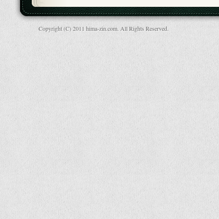
Copyright (C) 2011 hima-zin.com. All Rights Reserved.