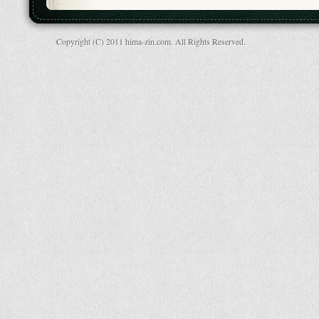
Copyright (C) 2011 hima-zin.com. All Rights Reserved.