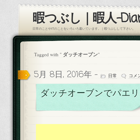
暇つぶし｜暇人-Diar
日常のことやITのことをいろいろ書いています。｜暇つぶしして下さい。
ダッチオーブン
Tagged with "
"
5月 8日, 2016年 -
日常
コメ
ダッチオーブンでパエリ