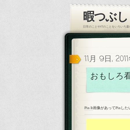
暇つぶし｜
日常のことやITのことをいろいろ
11月 9日, 201
おもしろ
Pin It
画像があってPinし