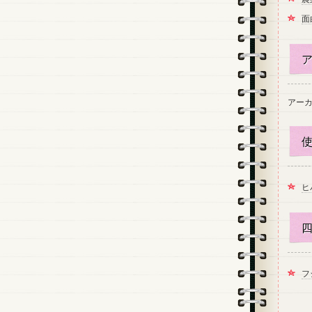
面
ア
アー
使
ヒ
四
フ