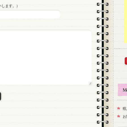
いします。）
M
暇
お