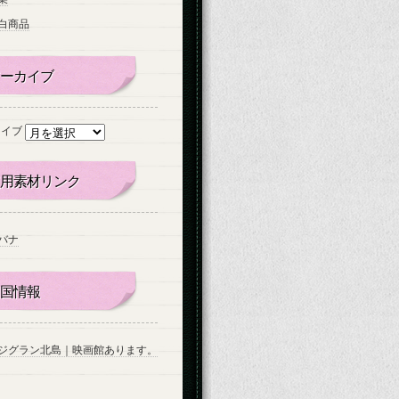
白商品
ーカイブ
カイブ
用素材リンク
バナ
国情報
ジグラン北島｜映画館あります。