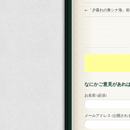
←「
夕暮れの東シナ海
」
なにかご意見があれ
お名前 (必須)
メールアドレス (公開される