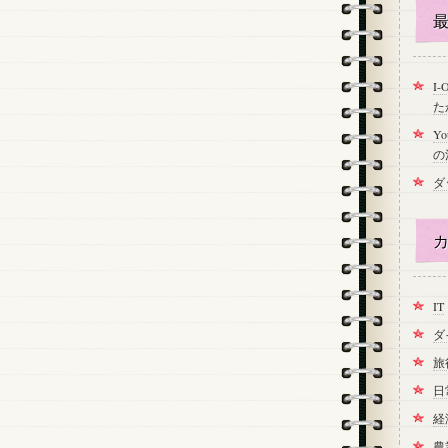
最
I
た
Y
の
ダ
カ
IT
ダ
旅
日
経
農