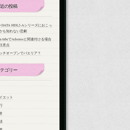
近の投稿
-O DATA HDL2-Aシリーズにおこっ
かも知れない悲劇
ou tubeでAdsenseと関連付ける場合
注意点
ッチオーブンでパエリア？
テゴリー
イエット
行
常
済
業