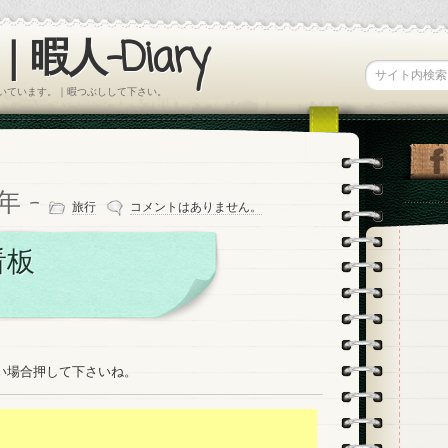
暇人-Diary
書いています。｜暇つぶしして下さい。
1年 -
旅行
コメントはありません。
看板
たい場合押して下さいね。