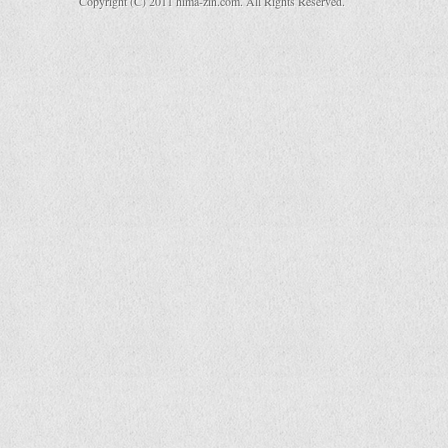
Copyright (C) 2011 hima-zin.com. All Rights Reserved.