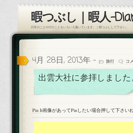
暇つぶし｜暇人-Diar
日常のことやITのことをいろいろ書いています。｜暇つぶしして下さい。
4月 28日, 2013年 -
旅行
コ
出雲大社に参拝しました
Pin It
画像があってPinしたい場合押して下さい