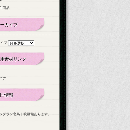
白商品
ーカイブ
カイブ
用素材リンク
バナ
国情報
ジグラン北島｜映画館あります。