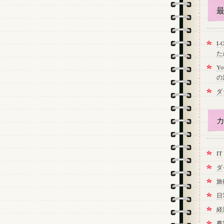
最
I
た
Y
の
ダ
カ
IT
ダ
旅
日
経
農