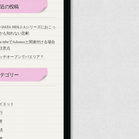
近の投稿
-O DATA HDL2-Aシリーズにおこっ
かも知れない悲劇
ou tubeでAdsenseと関連付ける場合
注意点
ッチオーブンでパエリア？
テゴリー
イエット
行
常
済
業