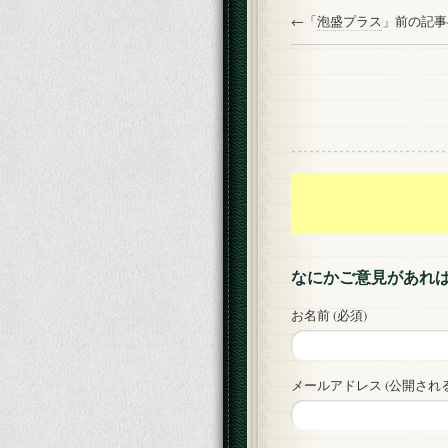
←「
泡盛プラス
」前の記
なにかご意見があれ
お名前 (必須)
メールアドレス (公開される