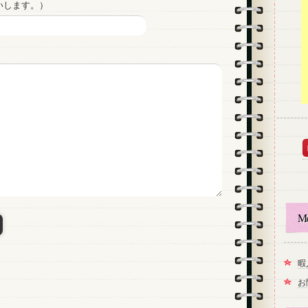
いします。）
M
暇
お