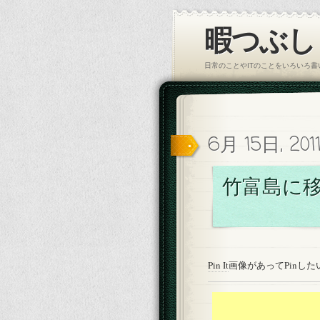
暇つぶし｜
日常のことやITのことをいろいろ
6月 15日, 201
竹富島に
Pin It
画像があってPinし