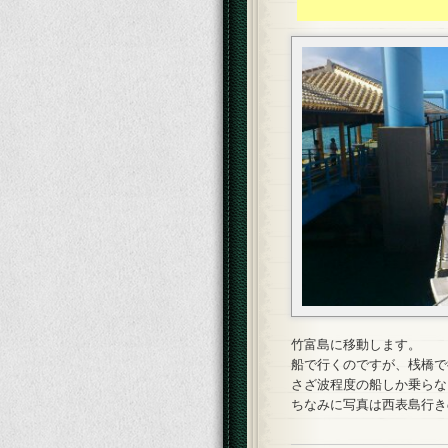
竹富島に移動します。
船で行くのですが、桟橋で
さざ波程度の船しか乗らな
ちなみに写真は西表島行き