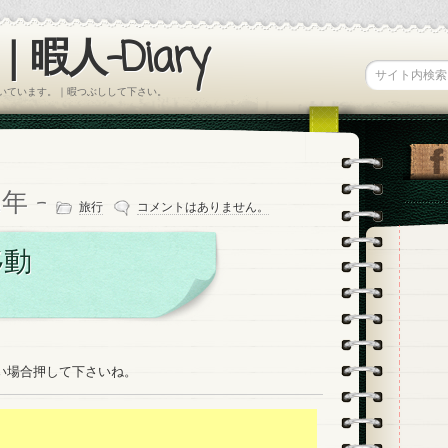
暇人-Diary
書いています。｜暇つぶしして下さい。
1年 -
旅行
コメントはありません。
移動
たい場合押して下さいね。