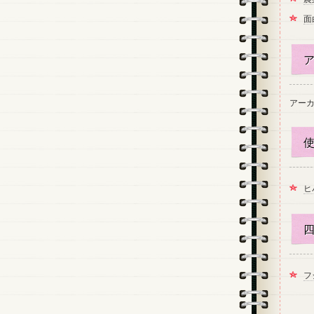
面
ア
アー
使
ヒ
四
フ