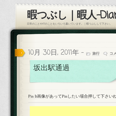
暇つぶし｜暇人-Diar
日常のことやITのことをいろいろ書いています。｜暇つぶしして下さい。
10月 30日, 2011年 -
旅行
コ
坂出駅通過
Pin It
画像があってPinしたい場合押して下さい