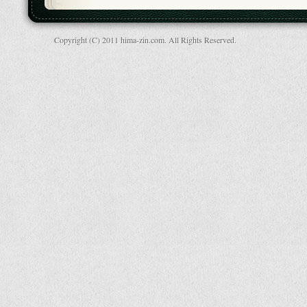
Copyright (C) 2011 hima-zin.com. All Rights Reserved.