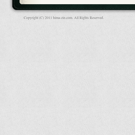
Copyright (C) 2011 hima-zin.com. All Rights Reserved.