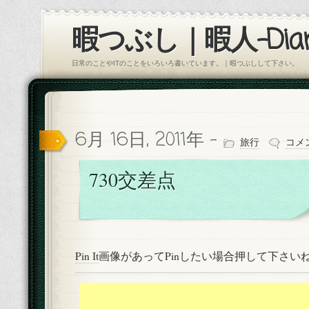
暇つぶし｜暇人-Diar
日常のことやITのことをいろいろ書いています。｜暇つぶしして下さい。
6月 16日, 2011年 -
旅行
コメ
730交差点
Pin It
画像があってPinしたい場合押して下さい