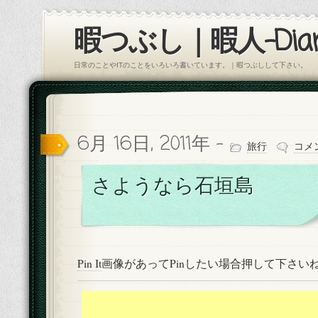
暇つぶし｜暇人-Diar
日常のことやITのことをいろいろ書いています。｜暇つぶしして下さい。
6月 16日, 2011年 -
旅行
コメ
さようなら石垣島
Pin It
画像があってPinしたい場合押して下さい