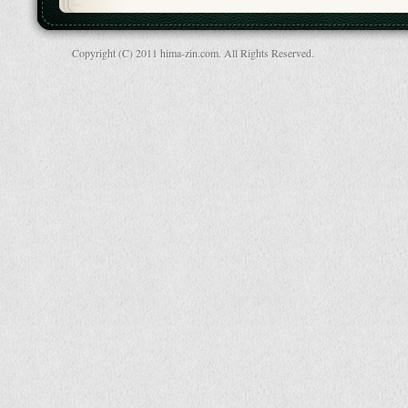
Copyright (C) 2011 hima-zin.com. All Rights Reserved.